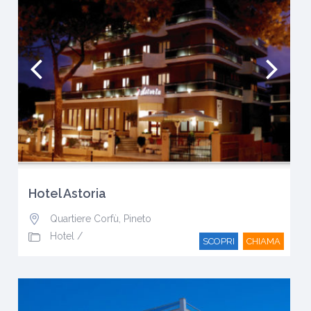
Hotel Astoria
Quartiere Corfù
,
Pineto
Hotel
/
SCOPRI
CHIAMA