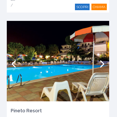
/
SCOPRI
CHIAMA
Pineto Resort