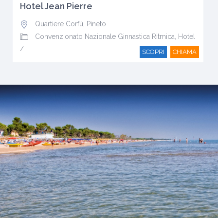
Hotel Jean Pierre
Quartiere Corfù
,
Pineto
Convenzionato Nazionale Ginnastica Ritmica
,
Hotel
/
SCOPRI
CHIAMA