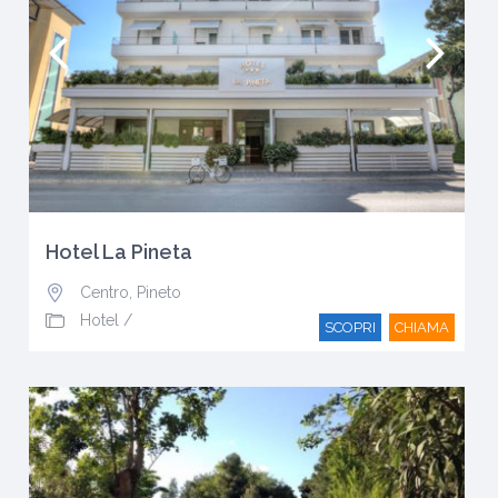
Hotel La Pineta
Centro
,
Pineto
Hotel
/
SCOPRI
CHIAMA