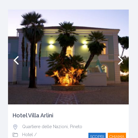
Hotel Villa Arlini
Quartiere delle Nazioni
,
Pineto
Hotel
/
SCOPRI
CHIAMA