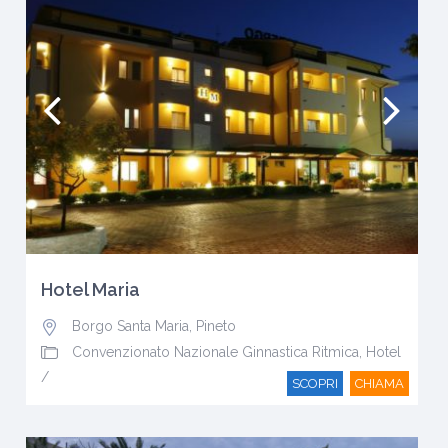
Hotel Maria
Borgo Santa Maria
,
Pineto
Convenzionato Nazionale Ginnastica Ritmica
,
Hotel
/
SCOPRI
CHIAMA