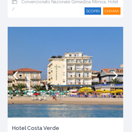
Convenzionato Nazionale Ginnastica Ritmica
,
Hotel
/
SCOPRI
CHIAMA
Hotel Costa Verde