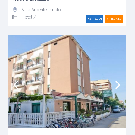
Villa Ardente
,
Pineto
Hotel
/
SCOPRI
CHIAMA