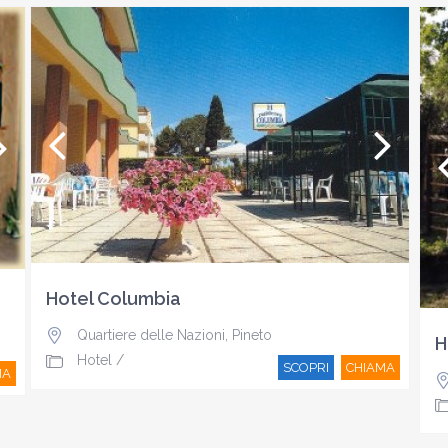
Hotel Columbia
Quartiere delle Nazioni
,
Pineto
H
Hotel
/
SCOPRI
CHIAMA
MA