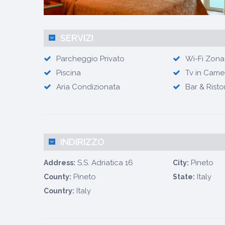
SERVIZI
Parcheggio Privato
Wi-Fi Zon
Piscina
Tv in Came
Aria Condizionata
Bar & Risto
INDIRIZZO
S.S. Adriatica 16
Pineto
Address:
City:
Pineto
Italy
County:
State:
Italy
Country: