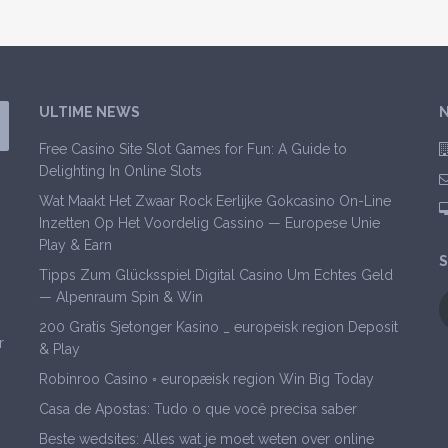
ULTIME NEWS
N
Free Casino Site Slot Games for Fun: A Guide to
Delighting In Online Slots
Wat Maakt Het Zwaar Rock Eerlijke Gokcasino On-Line
Inzetten Op Het Voordelig Cassino — Europese Unie
Play & Earn
S
Tipps Zum Glücksspiel Digital Casino Um Echtes Geld
— Alpenraum Spin & Win
200 Gratis Sjetonger Kasino _ europeisk region Deposit
r
& Play
Robinroo Casino ◦ europæisk region Win Big Today
Casa de Apostas: Tudo o que você precisa saber
Beste wedsites: Alles wat je moet weten over online