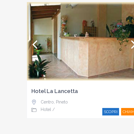
Hotel La Lancetta
Centro
,
Pineto
Hotel
/
SCOPRI
CHIA