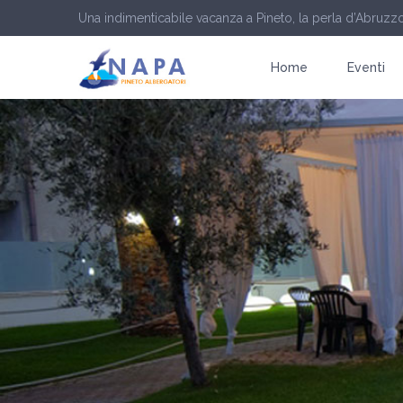
click to see all
Una indimenticabile vacanza a Pineto, la perla d’Abruzzo
images
Home
Eventi