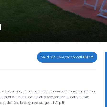
i
Vai al sito www.parcodegliulivi.net
TV, sala soggiorno, ampio parcheggio, garage e convenzione con
ta direttamente dai titolari e personalizzata dal suo staff,
el soddisfare le esigenze dei gentili Ospiti.