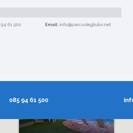
94 61 500
info@parcodegliulivi.net
Email:
085 94 61 500
inf