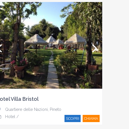
otel Villa Bristol
Quartiere delle Nazioni
,
Pineto
Hotel
/
SCOPRI
CHIAMA