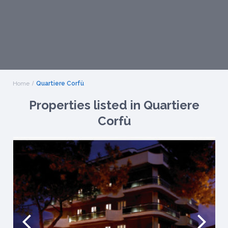
Home
Quartiere Corfù
Properties listed in Quartiere
Corfù