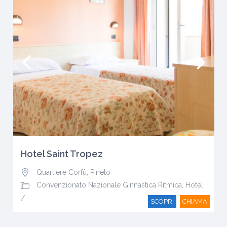
Hotel Saint Tropez
Quartiere Corfù
,
Pineto
Convenzionato Nazionale Ginnastica Ritmica
,
Hotel
/
SCOPRI
CHIAMA