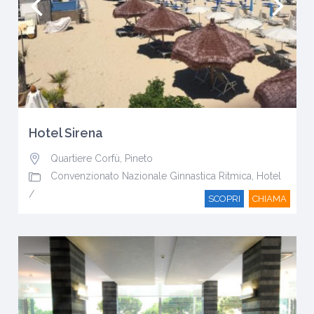
Hotel Sirena
Quartiere Corfù
,
Pineto
Convenzionato Nazionale Ginnastica Ritmica
,
Hotel
/
SCOPRI
CHIAMA